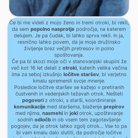
Če bi me videli z mojo ženo in tremi otroki, bi rekli,
da sem
popolno nasprotje
področja, na katerem
delujem. Je pa čudak, bi lahko sprva rekli. In ja,
resnično lahko povem, da je moje družinsko
življenje brez večjih pretresov in polno
spoštovanja.
Če pa bi skozi moje oči v stanovanjski skupini že
več kot 16 let delali z
otroki
, katerih velika večina
ima za seboj izkušnjo
ločitve staršev
, bi verjetno
kmalu spremenili svoje mnenje.
Posledice ločitve staršev se kažejo v pretiranih
čustvenih in vedenjskih težavah otrok. Nešteti
pogovori
z otroki, s starši, koordiniranje
komunikacije
med staršema, blaženje
prepirov
med njima,
nasmehi
in
joki
otrok, upoštevanje
sodnih
odločb
in ob vsem tem zagotavljanje
pogojev, da je otrok lahko zgolj otrok... Vse to pa
bi vam kmalu dalo slutiti, da področje ločitve