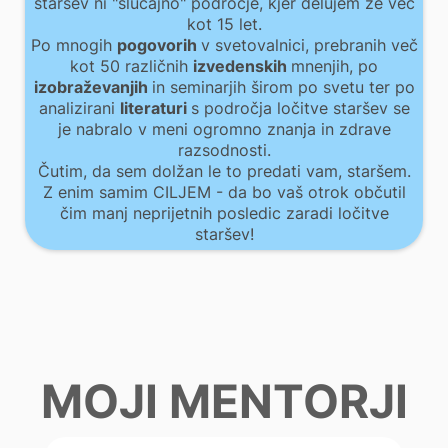
staršev ni "slučajno" področje, kjer delujem že več
kot 15 let.
Po mnogih
pogovorih
v svetovalnici, prebranih več
kot 50 različnih
izvedenskih
mnenjih, po
izobraževanjih
in seminarjih širom po svetu ter po
analizirani
literaturi
s področja ločitve staršev se
je nabralo v meni ogromno znanja in zdrave
razsodnosti.
Čutim, da sem dolžan le to predati vam, staršem.
Z enim samim CILJEM - da bo vaš otrok občutil
čim manj neprijetnih posledic zaradi ločitve
staršev!
MOJI MENTORJI