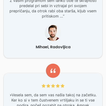
Z vašim programom sem lahko obe te skrajnosti
predelal pri sebi in vztrajal pri svojem
prepričanju, da otrok rabi oba starša, kljub vsem
pritiskom …“
Mihael, Radovljica
»Vesela sem, da sem vas našla takoj na začetku.
Ker ko si v tem čustvenem vrtiljaku in se ti vse
podira, nočeš pozabit na otroka. Ampak